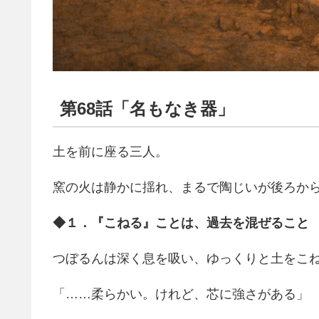
第68話「名もなき器」
土を前に座る三人。
窯の火は静かに揺れ、まるで陶じいが後ろか
◆１．『こねる』ことは、過去を混ぜること
つぼるんは深く息を吸い、ゆっくりと土をこ
「……柔らかい。けれど、芯に強さがある」