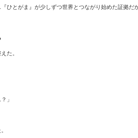
…『ひとがま』が少しずつ世界とつながり始めた証拠だ
る
整えた。
。
…？」
た。