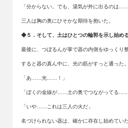
「分からない。でも、湯気が外に出るのは…
三人は胸の奥にひそかな期待を抱いた。
◆５．そして、土はひとつの輪郭を示し始め
最後に、つぼるんが掌で器の内側をゆっくり
すると器の真ん中に、光の筋がすっと通った
「あ……光……！」
「ぼくの金線が……土の奥でつながってる…
「いや……これは三人の火だ」
名づけられない器は、確かに存在し始めてい