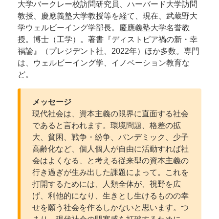
大学バークレー校訪問研究員、ハーバード大学訪問
教授、慶應義塾大学教授等を経て、現在、武蔵野大
学ウェルビーイング学部長。慶應義塾大学名誉教
授。博士（工学）。著書『ディストピア禍の新・幸
福論』（プレジデント社、2022年）ほか多数。専門
は、ウェルビーイング学、イノベーション教育な
ど。
メッセージ
現代社会は、資本主義の限界に直面する社会
であると言われます。環境問題、格差の拡
大、貧困、戦争・紛争、パンデミック、少子
高齢化など、個人個人が自由に活動すれば社
会はよくなる、と考える従来型の資本主義の
行き過ぎが生み出した課題によって。これを
打開するためには、人類全体が、視野を広
げ、利他的になり、生きとし生けるものの幸
せを願う社会を作るしかないと思います。つ