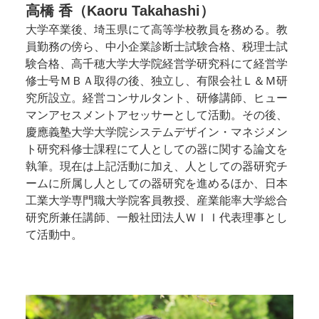
高橋 香（Kaoru Takahashi）
大学卒業後、埼玉県にて高等学校教員を務める。教
員勤務の傍ら、中小企業診断士試験合格、税理士試
験合格、高千穂大学大学院経営学研究科にて経営学
修士号ＭＢＡ取得の後、独立し、有限会社Ｌ＆Ｍ研
究所設立。経営コンサルタント、研修講師、ヒュー
マンアセスメントアセッサーとして活動。その後、
慶應義塾大学大学院システムデザイン・マネジメン
ト研究科修士課程にて人としての器に関する論文を
執筆。現在は上記活動に加え、人としての器研究チ
ームに所属し人としての器研究を進めるほか、日本
工業大学専門職大学院客員教授、産業能率大学総合
研究所兼任講師、一般社団法人ＷＩＩ代表理事とし
て活動中。