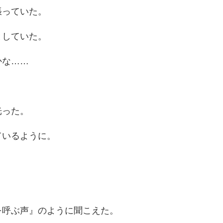
張っていた。
としていた。
かな……
光った。
ているように。
。
を呼ぶ声』のように聞こえた。