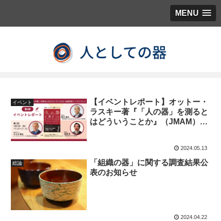
MENU
【イベントレポート】オットー・
イベント
ラスキー著『「人の器」を測ると
はどういうことか』（JMAM）出
版記念イベント 第1回ゲスト：中
土井 僚氏
2024.05.13
「組織の器」に関する調査結果公
総論
表のお知らせ
2024.04.22