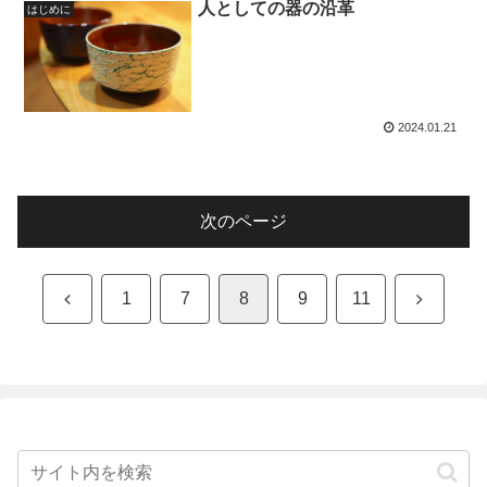
人としての器の沿革
はじめに
2024.01.21
次のページ
前
次
1
7
8
9
11
へ
へ