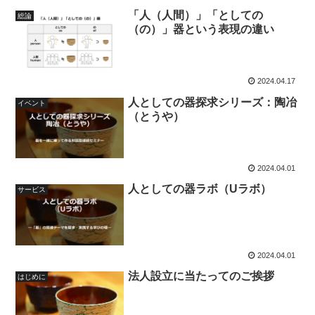
「人（人間）」「としての
総論
（の）」器という表現の違い
2024.04.17
人としての器探求シリーズ：陶冶
イベント
（とうや）
2024.04.01
人としての器ラボ（Uラボ）
サービス
2024.04.01
法人設立に当たってのご挨拶
はじめに